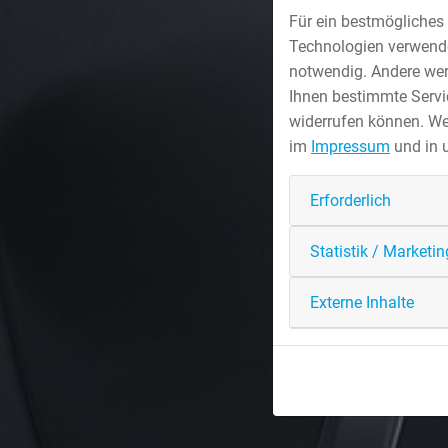
Für ein bestmögliches 
Technologien verwenden
notwendig. Andere wer
Ihnen bestimmte Servic
widerrufen können. We
im
Impressum
und in 
Erforderlich
Statistik / Marketin
Externe Inhalte