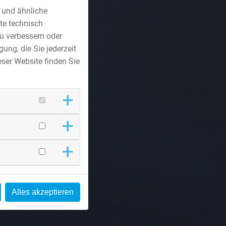
s und ähnliche
te technisch
u verbessern oder
ung, die Sie jederzeit
ser Website finden Sie
Alles akzeptieren