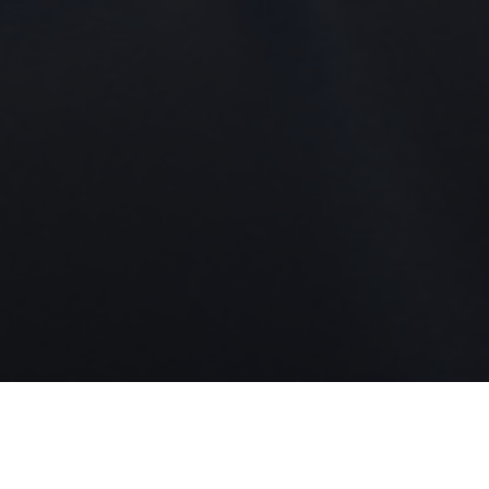
www.lippmischtechnik.de
News
27.11.2025