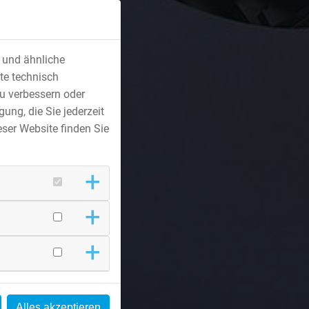
s und ähnliche
te technisch
u verbessern oder
ung, die Sie jederzeit
ser Website finden Sie
Alles akzeptieren