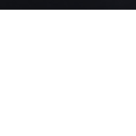
www.lippmischtechnik.de
Mediathek
®
WIRBELKAMMER
Beim Laden des Videos werden externe Inhalte und
Cookies von Vimeo geladen.
Nähere Informationen entnehmen Sie unserer
Datenschutzerklärung
.