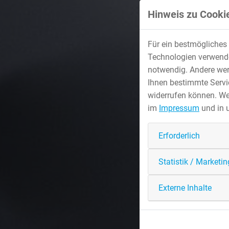
Hinweis zu Cookie
Für ein bestmögliches 
Technologien verwenden
notwendig. Andere wer
Ihnen bestimmte Servic
widerrufen können. We
im
Impressum
und in 
Erforderlich
Statistik / Marketin
Externe Inhalte